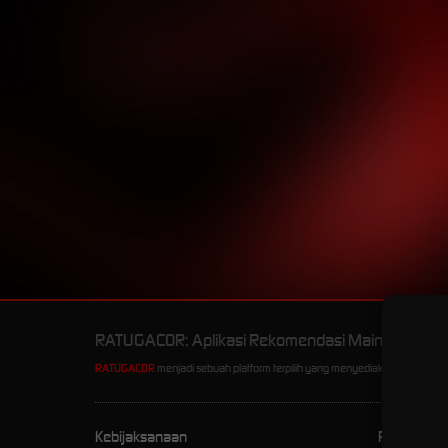
s***5
IDR
581,860.00
Gates of Olympus Super
Scatter
s***5
IDR
441,840.00
Gates of Olympus Super
Scatter
bast****1
IDR
419,400.00
Gates of Olympus 1000
c****4
IDR
407,400.00
Gates of Olympus 1000
RATUGACOR: Aplikasi Rekomendasi Main Slot88 
qui****2
IDR
407,300.00
RATUGACOR
menjadi sebuah platform terpilih yang menyediakan link downloa
Sugar Rush 1000
Kebijaksanaan
Platform