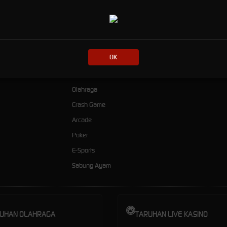
Hot Games
Ratugaco
Slots
+6281
Live Casino
OK
Race
Togel
Olahraga
Crash Game
Arcade
Poker
E-Sports
Sabung Ayam
UHAN OLAHRAGA
TARUHAN LIVE KASINO