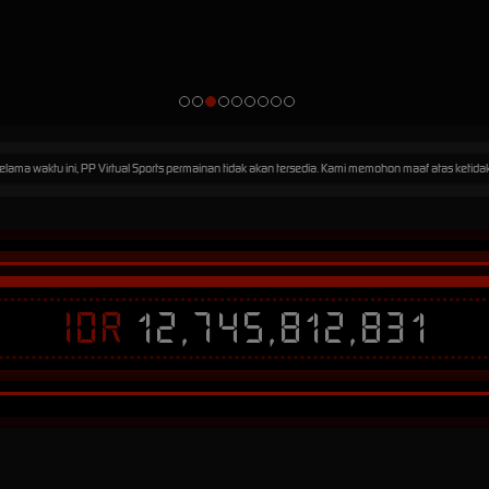
tu ini, PP Virtual Sports permainan tidak akan tersedia. Kami memohon maaf atas ketidaknyama
IDR
12,745,812,831