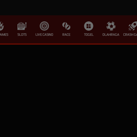
GAMES
SLOTS
LIVE CASINO
RACE
TOGEL
OLAHRAGA
CRASH 