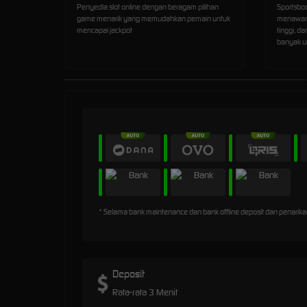
Penyedia slot online dengan beragam pilihan
Sportsboo
game menarik yang memudahkan pemain untuk
menawark
mencapai jackpot
tinggi, d
banyak u
* Selama bank maintenance dan bank offline deposit dan penarikan
Deposit
Rata-rata 3 Menit